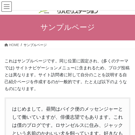
コ
ナ
ン
ビ
テ
ゲ
ン
ー
サンプルページ
ツ
シ
へ
ョ
ス
ン
HOME
サンプルページ
キ
に
ッ
移
プ
動
これはサンプルページです。同じ位置に固定され、(多くのテーマ
では) サイトナビゲーションメニューに含まれるため、ブログ投稿
とは異なります。サイト訪問者に対して自分のことを説明する自
己紹介ページを作成するのが一般的です。たとえば以下のような
ものになります。
はじめまして。昼間はバイク便のメッセンジャーと
して働いていますが、俳優志望でもあります。これ
は僕のブログです。ロサンゼルスに住み、ジャック
という名前のかわいい犬を飼っています。好きなも